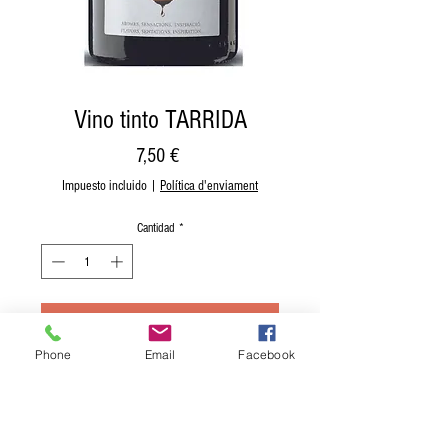
Vino tinto TARRIDA
Precio
7,50 €
Impuesto incluido
|
Política d'enviament
Cantidad
*
Agregar al carrito
Phone
Email
Facebook
Realizar compra
Origen: D. O. Penedès, Barcelona.