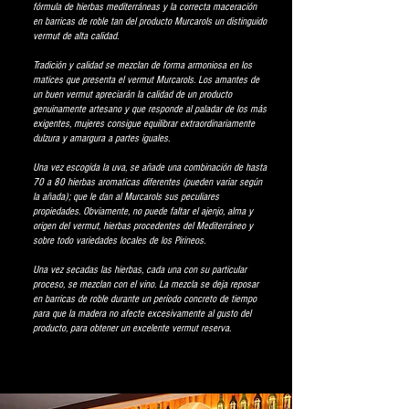
fórmula de hierbas mediterráneas y la correcta maceración
en barricas de roble tan del producto Murcarols un distinguido
vermut de alta calidad. ​​
Tradición y calidad se mezclan de forma armoniosa en los
matices que presenta el vermut Murcarols. Los amantes de
un buen vermut apreciarán la calidad de un producto
genuinamente artesano y que responde al paladar de los más
exigentes, mujeres consigue equilibrar extraordinariamente
dulzura y amargura a partes iguales.
Una vez escogida la uva, se añade una combinación de hasta
70 a 80 hierbas aromaticas diferentes (pueden variar según
la añada); que le dan al Murcarols sus peculiares
propiedades. Obviamente, no puede faltar el ajenjo, alma y
origen del vermut, hierbas procedentes del Mediterráneo y
sobre todo variedades locales de los Pirineos.
Una vez secadas las hierbas, cada una con su particular
proceso, se mezclan con el vino. La mezcla se deja reposar
en barricas de roble durante un período concreto de tiempo
para que la madera no afecte excesivamente al gusto del
producto, para obtener un excelente vermut reserva. ​