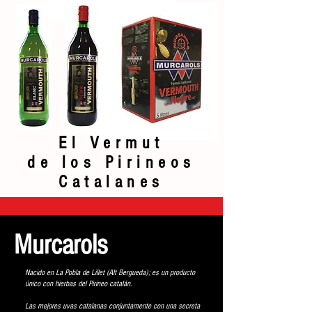
El Vermut
de los Pirineos
Catalanes
Murcarols
Nacido en La Pobla de Lillet (Alt Bergueda); es un producto
único con hierbas del Pirineo catalán.
​Las mejores uvas catalanas conjuntamente con una secreta