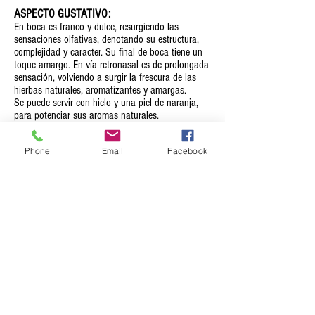
ASPECTO GUSTATIVO:
En boca es franco y dulce, resurgiendo las
sensaciones olfativas, denotando su estructura,
complejidad y caracter. Su final de boca tiene un
toque amargo. En vía retronasal es de prolongada
sensación, volviendo a surgir la frescura de las
hierbas naturales, aromatizantes y amargas.
Se puede servir con hielo y una piel de naranja,
para potenciar sus aromas naturales.
Phone
Email
Facebook
Botella de 1 litro
Precio: 10.50 euros/botella
Agregar al carrito