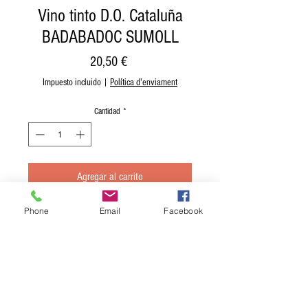
Vino tinto D.O. Cataluña
BADABADOC SUMOLL
Precio
20,50 €
Impuesto incluido
|
Política d'enviament
Cantidad
*
Agregar al carrito
Phone
Email
Facebook
Realizar compra
Vino tinto D.O. Cataluña BADABADOC
SUMOLL
Buena capa de color violáceo y lágrima