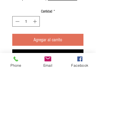
Cantidad
*
Agregar al carrito
Realizar compra
Phone
Email
Facebook
Boquerón 12 filetes
(0,42 €/unidad)