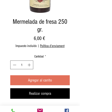
Mermelada de fresa 250
gr.
Precio
6,00 €
Impuesto incluido
|
Política d'enviament
Cantidad
*
Agregar al carrito
Realizar compra
Mermelada de fresa ARANYONET; recipiente