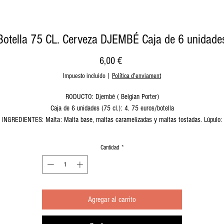
Botella 75 CL. Cerveza DJEMBÉ Caja de 6 unidade
Precio
6,00 €
Impuesto incluido
|
Política d'enviament
RODUCTO: Djembé ( Belgian Porter)
Caja de 6 unidades (75 cl.): 4. 75 euros/botella
INGREDIENTES: Malta: Malta base, maltas caramelizadas y maltas tostadas. Lúpulo:
Nothern Brewer Levado. Clarificantes.
ALÉRGENOS: Malta.
Cantidad
*
CARACTERÍSTICAS DEL PRODUCTO FINAL: Cerveza sin filtrar ni pasteurizar. Consumo
referente: 1 año. Carbonatación 2.3 vuelo CO2 aprox. No se incorporan azúcares ni CO
Alcohol: 5.5 vol.
Agregar al carrito
Amargura: 30 IBU