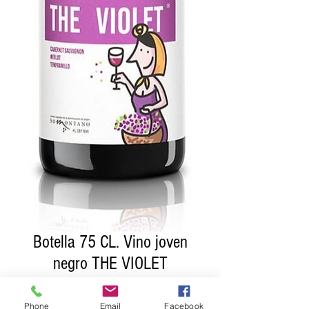
Botella 75 CL. Vino joven
negro THE VIOLET
Precio
10,00 €
Phone
Email
Facebook
Impuesto incluido
|
Política d'enviament