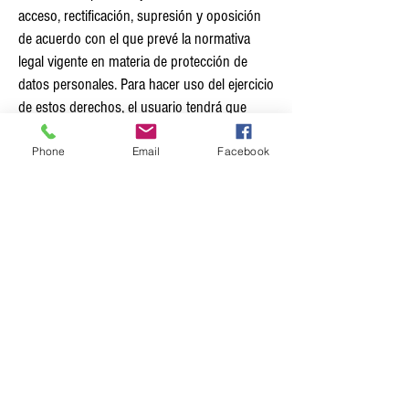
acceso, rectificación, supresión y oposición
de acuerdo con el que prevé la normativa
legal vigente en materia de protección de
datos personales. Para hacer uso del ejercicio
de estos derechos, el usuario tendrá que
dirigirse por medio de comunicación escrita a
la dirección siguiente: Sepa Distribución C/
Phone
Email
Facebook
Bonavista,
78 08940
Cornellà de Llobregat
(Barcelona) o enviando un mensaje por
correo electrónico a:
sepadistribucio@gmail.com
, aportando
fotocopia de la documentación que acredite
su identidad (DNI o pasaporte) en ambos
casos.
Esta comunicación tendrá que reflejar la
información siguiente: nombre y apellidos del
usuario, el domicilio y los datos acreditativos
y la petición de solicitud del derecho que